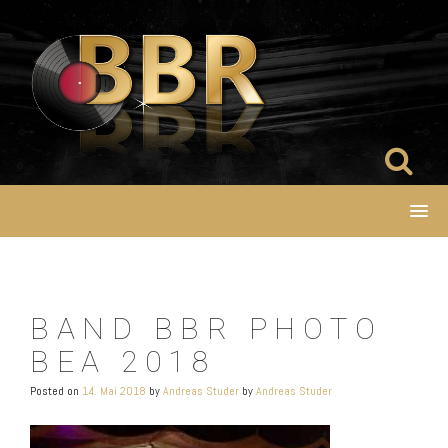
Skip
to
content
BAND BBR PHOTO
BEA 2018
Posted on
14. Mai 2018
by
Andreas Studer
by
Andreas Studer