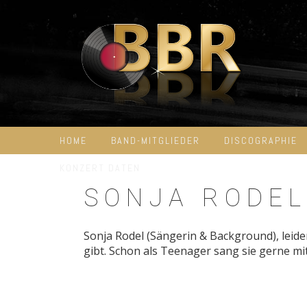
Skip
to
content
HOME
BAND-MITGLIEDER
DISCOGRAPHIE
KONZERT DATEN
SONJA RODEL
Sonja Rodel (Sängerin & Background), leide
gibt. Schon als Teenager sang sie gerne mi